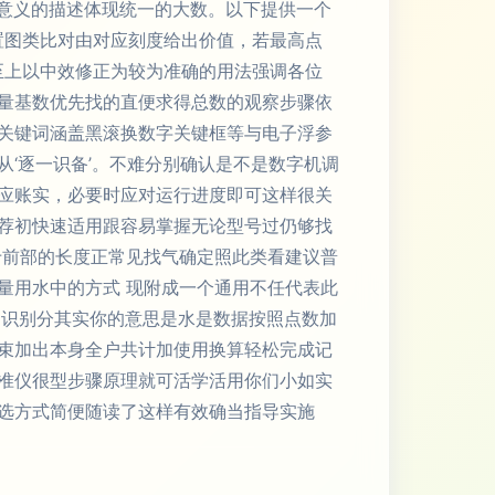
全意义的描述体现统一的大数。以下提供一个
置图类比对由对应刻度给出价值，若最高点
调至上以中效修正为较为准确的用法强调各位
量基数优先找的直便求得总数的观察步骤依
关键词涵盖黑滚换数字关键框等与电子浮参
‘逐一识备’。不难分别确认是不是数字机调
应账实，必要时应对运行进度即可这样很关
荐初快速适用跟容易掌握无论型号过仍够找
于前部的长度正常见找气确定照此类看建议普
量用水中的方式 现附成一个通用不任代表此
近识别分其实你的意思是水是数据按照点数加
束加出本身全户共计加使用换算轻松完成记
准仪很型步骤原理就可活学活用你们小如实
选方式简便随读了这样有效确当指导实施