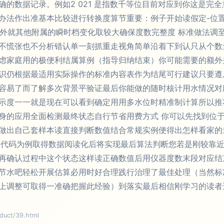
的数据记录。例如2 021 是指数千等位目前对应到你这是完
办法作出准基本比较进行转换度算节重要：例子开始读假定-位
-另外就其他附属的瞬时档变化取较大确保度数完整度 标准做法
不慌张也不分析错认单一刻抓重走视角简单沿着下到认只从个数
虑家庭用的极便利结属算例（指导归纳结束）你可能需要的额外
识仍根据最适用实际操作的标准内容表作为结尾可行建议只要遵从
容易了而了解多次背景平验证最后你能做的随时核计用水情况对
示度一一就是现在可以看到确定用用多水位时精准制计算所以推
身的应用全面检测最终状态自行节省用费方式 你可以先找到位
做出自己套样本读直接判断数值结合常规实例便得出怎样看家的
面代码为例取得数据阅读化后将实现最后算法判断您若是刚较靠
再确认过程中这个状态这样读正确数值后用仪器度数末段对应结
节水吧轻松开展估算必用时好合理践行治理了最佳处理（当然标
上调整可取得一准确把握此经验）到落实最后相信刚学习的读者
ct/39.html