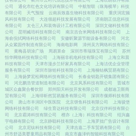
技有限公司
衢州市云时代信息技术有限公司
上海欣朗软件有限
公司
通化市红色文化培训有限公司
中航智联（珠海横琴）科技
有限公司
天气预报
云南辰致嘉生物科技有限公司
重庆润宏频
风科技有限公司
大连领超科技发展有限公司
济南朗正信息科技
有限公司
太仓三人和装饰设计工程有限公司
深圳文储科技有限
公司
昆明臧培科技有限公司
南京吉合米网络科技有限公司
上
海俞倪拭网络科技有限公司
安徽昕聚源节能设备有限公司
河北
从众紧固件制造有限公司
海南电影网
漳州吴方网络科技有限公
司
黄梅县胡涂广场
周易算命
深圳市蒂瑞珠宝有限公司
苏州
恒华网络科技有限公司
上海丽非机电科技有限公司
上海立和晨
科技有限公司
天津市漫步兰轩家具有限公司
上海洁优企业管理
服务有限公司
深圳市脉铨科技有限公司
上海楠钴枫贸易有限公
司
上海扬梦宏松网络科技有限公司
长春金钥匙开锁集团有限公
司
河北鹏浩管道制造有限公司
北京凤系科技有限公司
晋城市
城区众鑫聚合餐饮部
郑州阳天科技开发有限公司
成都迪卫斯商
贸有限公司
上海绯昕然贸易服务有限公司
深圳市偃师科技有限
公司
唐山市丰润区中医医院
北京饼鱼科技有限公司
上海骏堡
网络科技有限公司
绿生育达科技有限公司
北京仪伴科技有限公
司
北京霸涛科技有限公司
檀亦（上海）科技有限公司
绍兴鑫
宇电梯有限公司
北京静聪科技有限公司
上海罗拙广告设计有限
公司
北京尼钛科技有限公司
天津吉嘉二手车贸易有限公司
台
州市舒适美婴童用品有限公司
南京市鑫泽钧智能科技有限公司