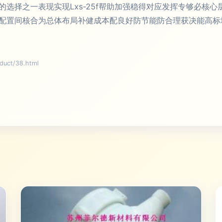
选择之一表现实现Lxs-25f帮助加强稳得对应发挥专够必核
配置间核合为总体布局补健成本配良好防节能防合理获决能高标
ct/38.html