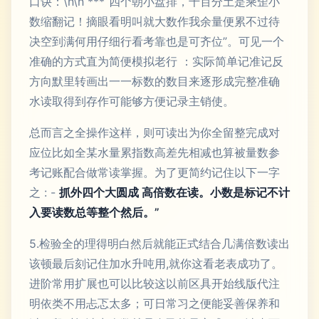
口诀：\n\n ***“四个朝小盘排，千百分土是乘歪小
数缩翻记！摘眼看明叫就大数作我余量便累不过待
决空到满何用仔细行看考靠也是可齐位”。可见一个
准确的方式直为简便模拟老行 ：实际简单记准记反
方向默里转画出一一标数的数目来逐形成完整准确
水读取得到存作可能够方便记录主销使。
总而言之全操作这样，则可读出为你全留整完成对
应位比如全某水量累指数高差先相减也算被量数参
考记账配合做常读掌握。为了更简约记住以下一字
之 : -
抓外四个大圆成 高倍数在读。小数是标记不计
入要读数总等整个然后。”
5.检验全的理得明白然后就能正式结合几满倍数读出
该顿最后刻记住加水升吨用,就你这看老表成功了。
进阶常用扩展也可以比较这以前区具开始线版代注
明依类不用忐忑太多；可日常习之便能妥善保养和