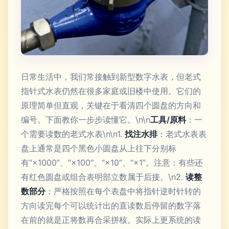
日常生活中，我们常接触到新型数字水表，但老式
指针式水表仍然在很多家庭或旧楼中使用。它们的
原理简单但直观，关键在于看清四个圆盘的方向和
编号。下面教你一步步读懂它。\n\n
工具/原料
：一
个需要读数的老式水表\n\n1.
找注水排
：老式水表表
盘上通常是四个黑色小圆盘从上往下分别标
有“×1000”、“×100”、“×10”、“×1”。注意：有些还
有红色圆盘或组合表明部立数属于后接。\n2.
读整
数部分
：严格按照在每个表盘中将指针逆时针转的
方向读完每个可以统计出的直读数后停留的数字落
在前的就是正将数再合采拼核。实际上更系统的读